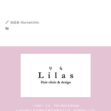
投稿者:
lilas.hairclinic
～Lilas～ りら Hair clinic＆design
〒465-0012 名古屋市名東区文教台2-104 第2柴田ビル107