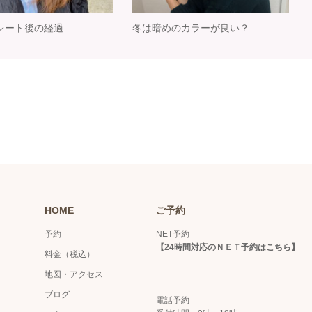
レート後の経過
冬は暗めのカラーが良い？
HOME
ご予約
予約
NET予約
【
24時間対応のＮＥＴ予約はこちら
】
料金（税込）
地図・アクセス
ブログ
電話予約