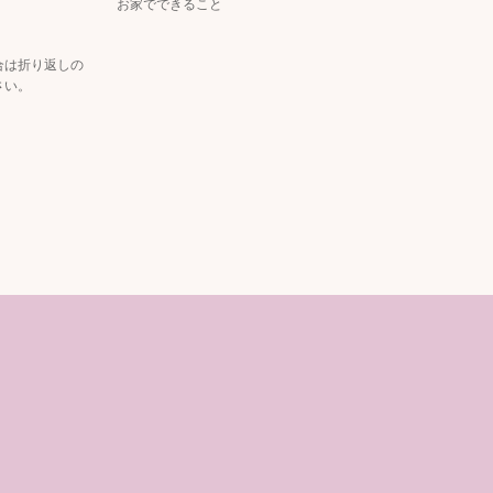
お家でできること
合は折り返しの
さい。