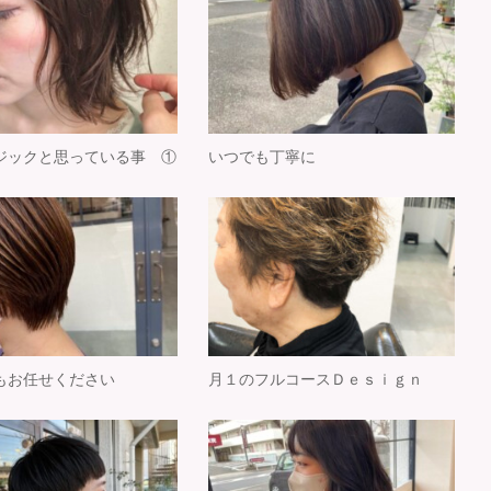
ジックと思っている事 ①
いつでも丁寧に
もお任せください
月１のフルコースＤｅｓｉｇｎ