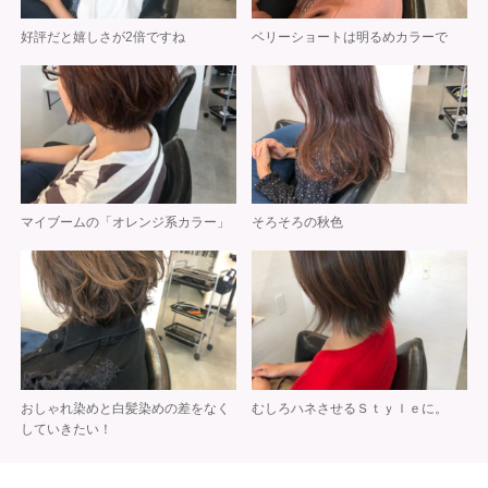
好評だと嬉しさが2倍ですね
ベリーショートは明るめカラーで
マイブームの「オレンジ系カラー」
そろそろの秋色
おしゃれ染めと白髪染めの差をなく
むしろハネさせるＳｔｙｌｅに。
していきたい！