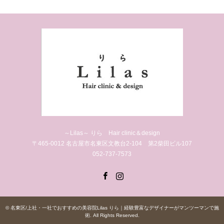
～Lilas～ りら Hair clinic＆design
〒465-0012 名古屋市名東区文教台2-104 第2柴田ビル107
052-737-7573
Facebook
Instagram
©
名東区/上社・一社でおすすめの美容院Lilas りら｜経験豊富なデザイナーがマンツーマンで施
術
. All Rights Reserved.