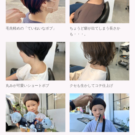
毛先軽めの「ていねいなボブ」
ちょうど癖が出てしまう長さか
も・・・。
丸みが可愛いショートボブ
クセも生かしてコテ仕上げ