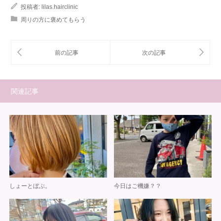
投稿者:
lilas.hairclinic
周りの方に褒めてもらう
関連記事
しょーとぼぶ。
今日はご機嫌？？