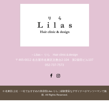
～Lilas～ りら Hair clinic＆design
〒465-0012 名古屋市名東区文教台2-104 第2柴田ビル107
052-737-7573
Facebook
Instagram
©
名東区/上社・一社でおすすめの美容院Lilas りら｜経験豊富なデザイナーがマンツーマンで施
術
. All Rights Reserved.