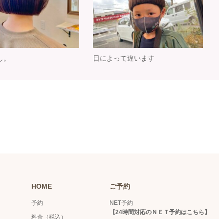
し。
日によって違います
HOME
ご予約
予約
NET予約
【
24時間対応のＮＥＴ予約はこちら
】
料金（税込）