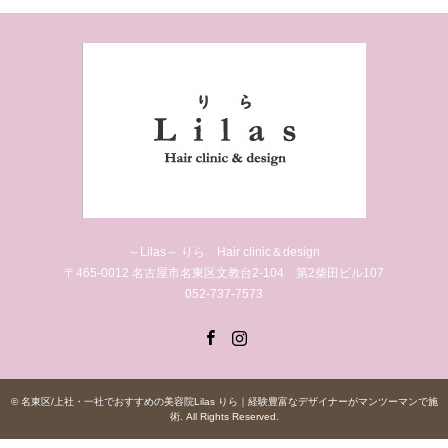
～Lilas～ りら Hair clinic＆design
〒465-0012 名古屋市名東区文教台2-104 第2柴田ビル107
052-737-7573
Facebook
Instagram
©
名東区/上社・一社でおすすめの美容院Lilas りら｜経験豊富なデザイナーがマンツーマンで施
術
. All Rights Reserved.