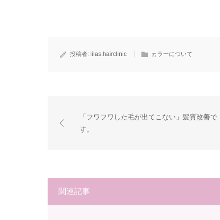
投稿者:
lilas.hairclinic
カラーについて
「フワフワした毛が出てこない」髪質改善で
す。
関連記事