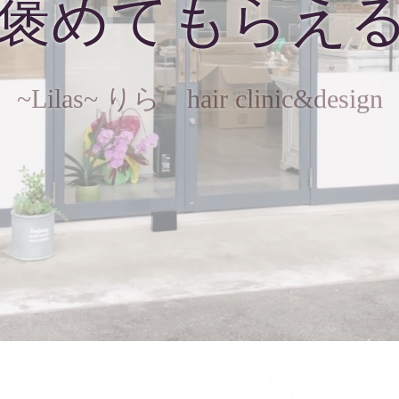
褒めてもらえ
~Lilas~ りら hair clinic&design
地図・アクセス