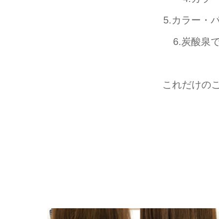
5.カラー
6.炭酸
これだけの