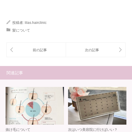
投稿者:
lilas.hairclinic
髪について
関連記事
抜け毛について
次はいつ美容院に行けばいい？