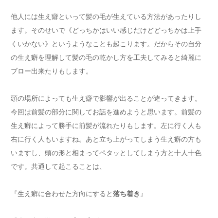
他人には生え癖といって髪の毛が生えている方法があったりし
ます。そのせいで《どっちかはいい感じだけどどっちかは上手
くいかない》というようなことも起こります。だからその自分
の生え癖を理解して髪の毛の乾かし方を工夫してみると綺麗に
ブロー出来たりもします。
頭の場所によっても生え癖で影響が出ることが違ってきます。
今回は前髪の部分に関してお話を進めようと思います。前髪の
生え癖によって勝手に前髪が流れたりもします。左に行く人も
右に行く人もいますね。あと立ち上がってしまう生え癖の方も
いますし、頭の形と相まってペタッとしてしまう方と十人十色
です。共通して起こることは、
『生え癖に合わせた方向にすると
落ち着き
』