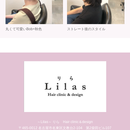
丸くて可愛いBob+秋色
ストレート後のスタイル
～Lilas～ りら Hair clinic＆design
〒465-0012 名古屋市名東区文教台2-104 第2柴田ビル107