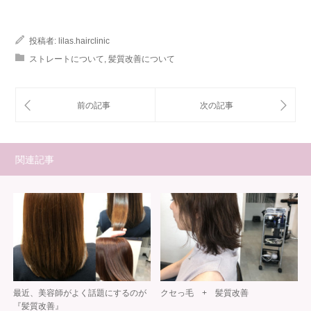
投稿者:
lilas.hairclinic
ストレートについて
,
髪質改善について
関連記事
最近、美容師がよく話題にするのが
クセっ毛 + 髪質改善
『髪質改善』