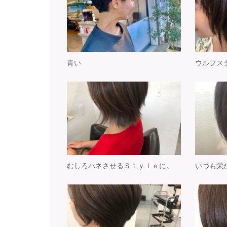
青い
ウルフス
むしろハネさせるＳｔｙｌｅに。
いつも栄