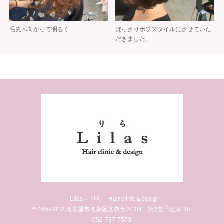
毛先へ向かって明るく
ばっさりボブスタイルにさせていた
だきました。
～Lilas～ りら Hair clinic＆design
〒465-0012 名古屋市名東区文教台2-104 第2柴田ビル107
052-737-7573