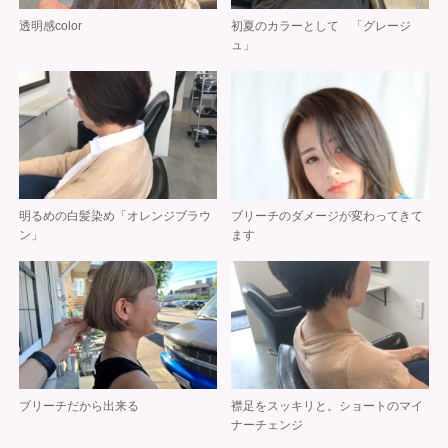
透明感color
初夏のカラーとして 「グレージ
ュ」
明るめの白髪染め「オレンジブラウ
ブリーチのダメージが変わってきて
ン」
ます
ブリーチだから出来る
襟足をスッキリと。ショートのマイ
ナーチェンジ