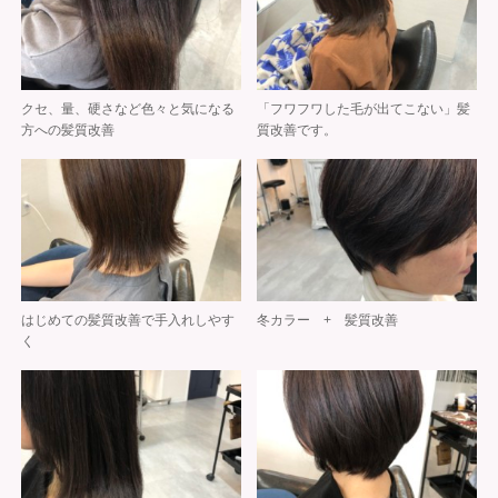
クセ、量、硬さなど色々と気になる
「フワフワした毛が出てこない」髪
方への髪質改善
質改善です。
はじめての髪質改善で手入れしやす
冬カラー + 髪質改善
く