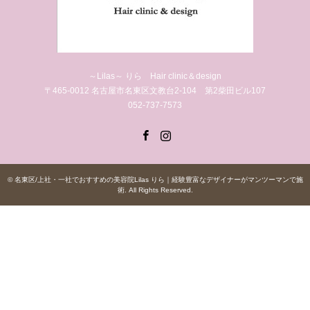
～Lilas～ りら Hair clinic＆design
〒465-0012 名古屋市名東区文教台2-104 第2柴田ビル107
052-737-7573
Facebook
Instagram
©
名東区/上社・一社でおすすめの美容院Lilas りら｜経験豊富なデザイナーがマンツーマンで施
術
. All Rights Reserved.