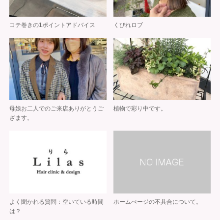
コテ巻きの1ポイントアドバイス
くびれロブ
母娘お二人でのご来店ありがとうご
植物で彩り中です。
ざます。
よく聞かれる質問：空いている時間
ホームぺージの不具合について。
は？